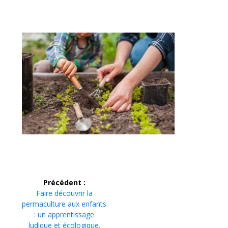
Navigation
Précédent :
Article
Faire découvrir la
de
précédent :
permaculture aux enfants
: un apprentissage
l’article
ludique et écologique.