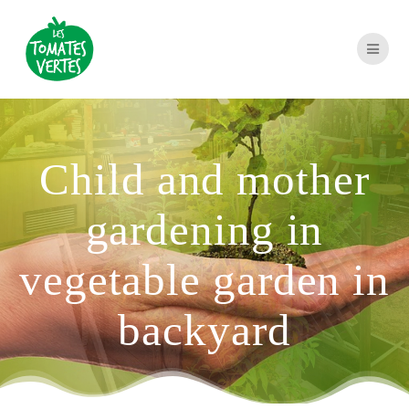
Passer
au
contenu
Child and mother
gardening in
vegetable garden in
backyard