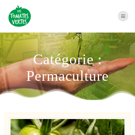
Passer
au
contenu
Catégorie :
Permaculture